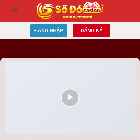
Bỏ
qua
nội
dung
ĐĂNG NHẬP
ĐĂNG KÝ