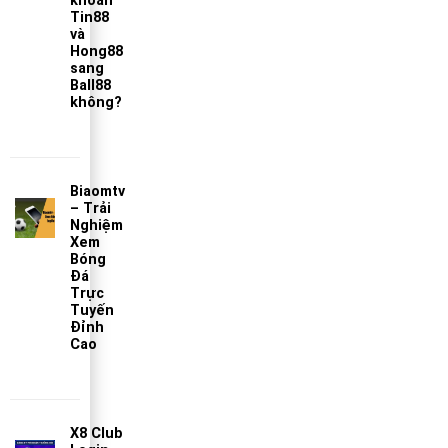
khoản
Tin88
và
Hong88
sang
Ball88
không?
Biaomtv
– Trải
Nghiệm
Xem
Bóng
Đá
Trực
Tuyến
Đỉnh
Cao
X8 Club