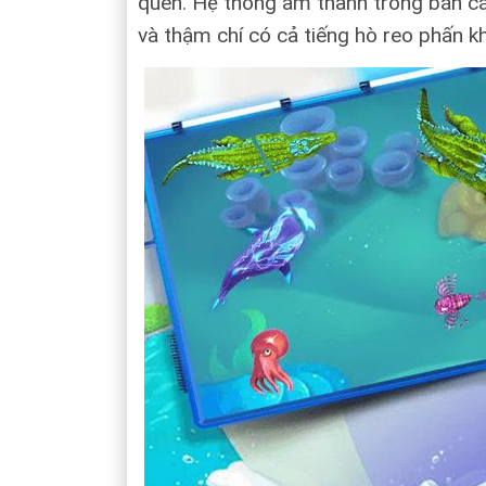
quen. Hệ thống âm thanh trong bắn cá 
và thậm chí có cả tiếng hò reo phấn k