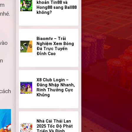
khoản Tin88 và
ểm
Hong88 sang Ball88
không?
 nhé.
Biaomtv – Trải
vào
Nghiệm Xem Bóng
Đá Trực Tuyến
Đỉnh Cao
ên
X8 Club Login –
Đăng Nhập Nhanh,
Rinh Thưởng Cực
 cách
Khủng
Nhà Cái Thái Lan
2025 Tốc Độ Phát
Triển Và Định