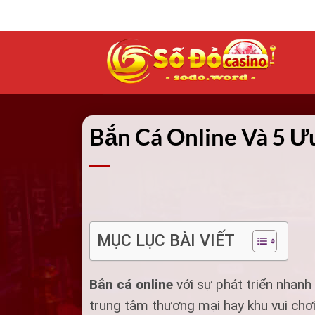
Bỏ
qua
nội
dung
Bắn Cá Online Và 5 Ư
MỤC LỤC BÀI VIẾT
Bắn cá online
với sự phát triển nhanh
trung tâm thương mại hay khu vui chơi