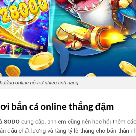
thưởng online hỗ trợ nhiều tính năng
ơi bắn cá online thắng đậm
mà
SODO
cung cấp, anh em cũng nên học hỏi thêm các
ận đấu chất lượng và tăng tỷ lệ thắng cho bản thân n