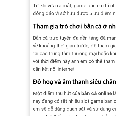
Từ khi vừa ra mắt, game bắn cá đã n
đông đảo vì sở hữu được 5 ưu điểm n
Tham gia trò chơi bắn cá ở nh
Bắn cá trực tuyến đa nền tảng đã ma
về khoảng thời gian trước, để tham gi
tại các trung tâm thương mại hoặc khu 
với thời điểm này anh em có thể tham g
cần kết nối internet.
Đồ hoạ và âm thanh siêu chân
Một điểm thu hút của
bắn cá online
l
nay đang có rất nhiều slot game bắn c
em sẽ dễ dàng quan sát và sử dụng cá