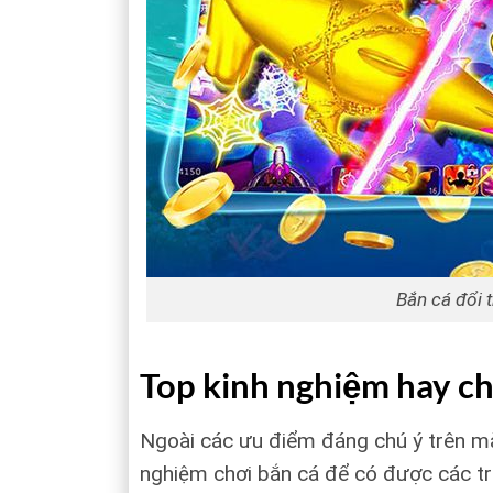
Bắn cá đổi 
Top kinh nghiệm hay ch
Ngoài các ưu điểm đáng chú ý trên 
nghiệm chơi bắn cá để có được các tr