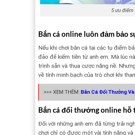
5 ưu điểm 
Bắn cá online luôn đảm bảo 
Nếu khi chơi bắn cá tại các tụ điểm b
đảo để kiếm tiền từ anh em. Mà lúc nà
trình sẵn và thua cược nặng nề. Nhưng
về tính minh bạch của trò chơi khi tham
>>> XEM THÊM:
Bắn Cá Đổi Thưởng Và
Bắn cá đổi thưởng online hỗ 
Đối với những anh em đã từng trải ngh
chơi chỉ có được một vài tính năng và