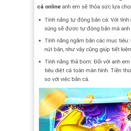
cá online
anh em sẽ thỏa sức lựa chọn
Tính năng tự động bắn cá: Với tính
súng sẽ được tự động bắn mà anh 
Tính năng ngắm bắn các mục tiêu: C
nút bắn, như vậy cũng giúp tiết ki
Tính năng thả bom: Đối với anh em
tiêu diệt cá toàn màn hình. Tiền th
so với việc bắn cá.