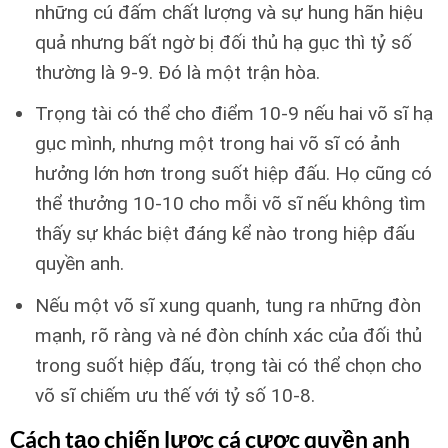
những cú đấm chất lượng và sự hung hãn hiệu
quả nhưng bất ngờ bị đối thủ hạ gục thì tỷ số
thường là 9-9. Đó là một trận hòa.
Trọng tài có thể cho điểm 10-9 nếu hai võ sĩ hạ
gục mình, nhưng một trong hai võ sĩ có ảnh
hưởng lớn hơn trong suốt hiệp đấu. Họ cũng có
thể thưởng 10-10 cho mỗi võ sĩ nếu không tìm
thấy sự khác biệt đáng kể nào trong hiệp đấu
quyền anh.
Nếu một võ sĩ xung quanh, tung ra những đòn
mạnh, rõ ràng và né đòn chính xác của đối thủ
trong suốt hiệp đấu, trọng tài có thể chọn cho
võ sĩ chiếm ưu thế với tỷ số 10-8.
Cách tạo chiến lược cá cược quyền anh