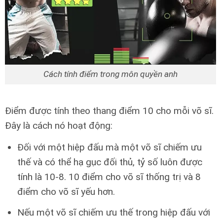
Cách tính điểm trong môn quyền anh
Điểm được tính theo thang điểm 10 cho mỗi võ sĩ.
Đây là cách nó hoạt động:
Đối với một hiệp đấu mà một võ sĩ chiếm ưu
thế và có thể hạ gục đối thủ, tỷ số luôn được
tính là 10-8. 10 điểm cho võ sĩ thống trị và 8
điểm cho võ sĩ yếu hơn.
Nếu một võ sĩ chiếm ưu thế trong hiệp đấu với