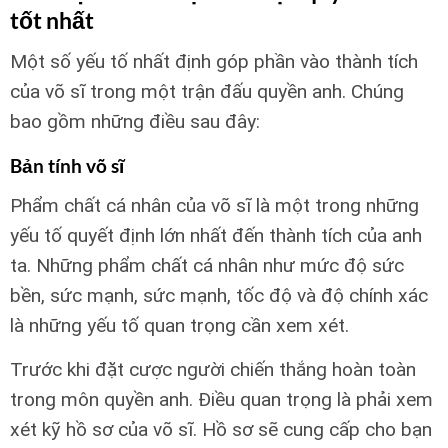
tốt nhất
Một số yếu tố nhất định góp phần vào thành tích
của võ sĩ trong một trận đấu quyền anh. Chúng
bao gồm những điều sau đây:
Bản tính võ sĩ
Phẩm chất cá nhân của võ sĩ là một trong những
yếu tố quyết định lớn nhất đến thành tích của anh
ta. Những phẩm chất cá nhân như mức độ sức
bền, sức mạnh, sức mạnh, tốc độ và độ chính xác
là những yếu tố quan trọng cần xem xét.
Trước khi đặt cược người chiến thắng hoàn toàn
trong môn quyền anh. Điều quan trọng là phải xem
xét kỹ hồ sơ của võ sĩ. Hồ sơ sẽ cung cấp cho bạn