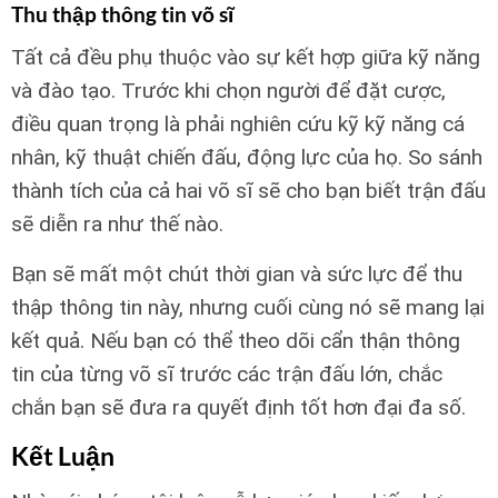
Thu thập thông tin võ sĩ
Tất cả đều phụ thuộc vào sự kết hợp giữa kỹ năng
và đào tạo. Trước khi chọn người để đặt cược,
điều quan trọng là phải nghiên cứu kỹ kỹ năng cá
nhân, kỹ thuật chiến đấu, động lực của họ. So sánh
thành tích của cả hai võ sĩ sẽ cho bạn biết trận đấu
sẽ diễn ra như thế nào.
Bạn sẽ mất một chút thời gian và sức lực để thu
thập thông tin này, nhưng cuối cùng nó sẽ mang lại
kết quả. Nếu bạn có thể theo dõi cẩn thận thông
tin của từng võ sĩ trước các trận đấu lớn, chắc
chắn bạn sẽ đưa ra quyết định tốt hơn đại đa số.
Kết Luận