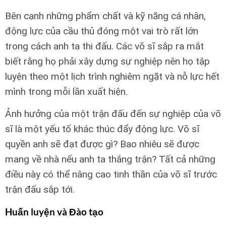
Bên cạnh những phẩm chất và kỹ năng cá nhân,
động lực của cầu thủ đóng một vai trò rất lớn
trong cách anh ta thi đấu. Các võ sĩ sắp ra mắt
biết rằng họ phải xây dựng sự nghiệp nên họ tập
luyện theo một lịch trình nghiêm ngặt và nỗ lực hết
mình trong mỗi lần xuất hiện.
Ảnh hưởng của một trận đấu đến sự nghiệp của võ
sĩ là một yếu tố khác thúc đẩy động lực. Võ sĩ
quyền anh sẽ đạt được gì? Bao nhiêu sẽ được
mang về nhà nếu anh ta thắng trận? Tất cả những
điều này có thể nâng cao tinh thần của võ sĩ trước
trận đấu sắp tới.
Huấn luyện và Đào tạo