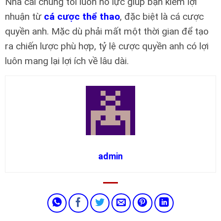
Nhà cái chúng tôi luôn nỗ lực giúp bạn kiếm lợi
nhuận từ
cá cược thể thao
, đặc biệt là cá cược
quyền anh. Mặc dù phải mất một thời gian để tạo
ra chiến lược phù hợp, tỷ lệ cược quyền anh có lợi
luôn mang lại lợi ích về lâu dài.
admin