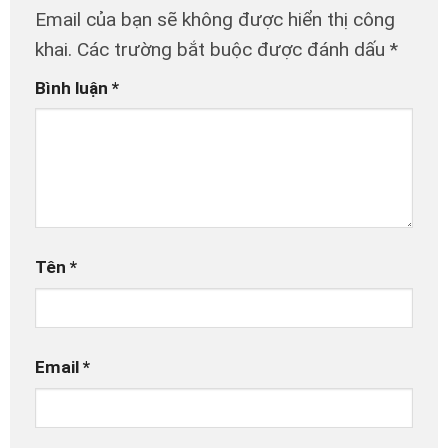
Email của bạn sẽ không được hiển thị công
khai.
Các trường bắt buộc được đánh dấu
*
Bình luận
*
Tên
*
Email
*