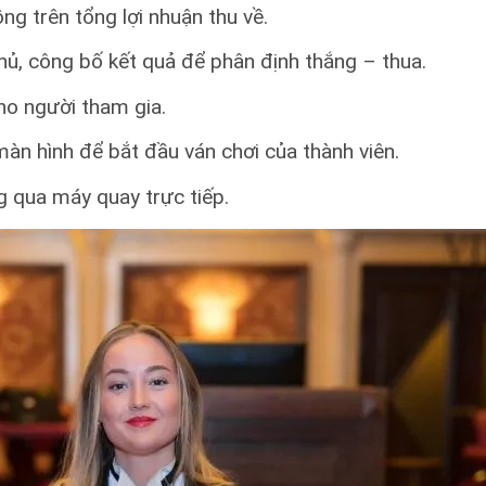
g trên tổng lợi nhuận thu về.
hủ, công bố kết quả để phân định thắng – thua.
ho người tham gia.
àn hình để bắt đầu ván chơi của thành viên.
g qua máy quay trực tiếp.