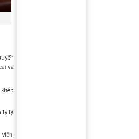
 tuyến
ái và
 khéo
 tỷ lệ
 viên,