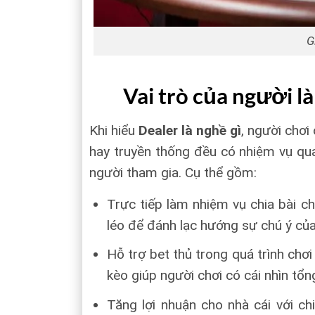
G
Vai trò của người l
Khi hiểu
Dealer là nghề gì
, người chơi
hay truyền thống đều có nhiệm vụ qua
người tham gia. Cụ thể gồm:
Trực tiếp làm nhiệm vụ chia bài c
léo để đánh lạc hướng sự chú ý của
Hỗ trợ bet thủ trong quá trình chơi
kèo giúp người chơi có cái nhìn tổn
Tăng lợi nhuận cho nhà cái với chi