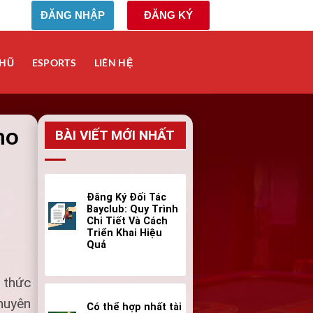
ĐĂNG NHẬP
ĐĂNG KÝ
 HŨ
ESPORTS
LIÊN HỆ
no
BÀI VIẾT MỚI NHẤT
Đăng Ký Đối Tác
Bayclub: Quy Trình
Chi Tiết Và Cách
Triển Khai Hiệu
Quả
 thức
huyên
Có thể hợp nhất tài