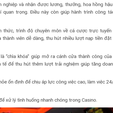
n nghiệp và nhận được lương, thưởng, hoa hồng hậu 
 quan trọng. Điều này còn giúp hành trình công tá
ến thức, trình độ chuyên môn về cá cược trực tuyến
 thành viên dễ dàng, thu hút nhiều lượt nạp tiền đặt
 là “chìa khóa” giúp mở ra cánh cửa thành công của
h tế để thu hút thêm lượt trải nghiệm giúp tăng doa
hỏe ổn định để chịu áp lực công việc cao, làm việc 24
ể xử lý tình huống nhanh chóng trong Casino.