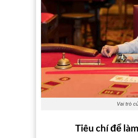
Vai trò c
Tiêu chí để là