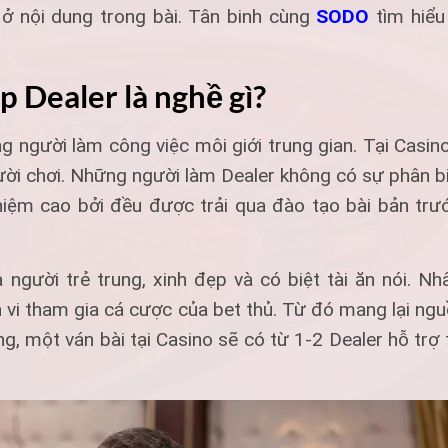
t ở nội dung trong bài. Tân binh cùng
SODO
tìm hiểu
p Dealer là nghề gì?
g người làm công việc môi giới trung gian. Tại Casin
ười chơi. Những người làm Dealer không có sự phân b
ghiệm cao bởi đều được trải qua đào tạo bài bản trư
 người trẻ trung, xinh đẹp và có biệt tài ăn nói. Nh
h vi tham gia cá cược của bet thủ. Từ đó mang lại ngu
, một ván bài tại Casino sẽ có từ 1-2 Dealer hỗ trợ