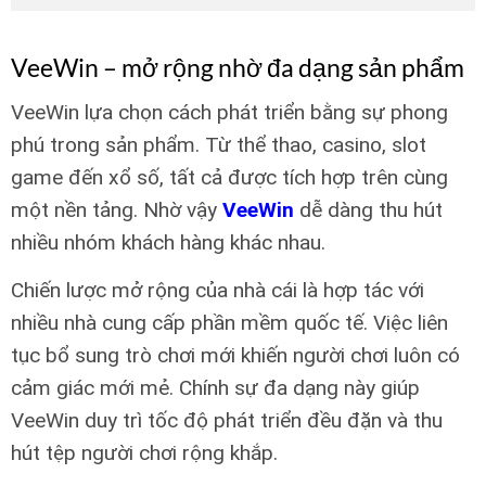
VeeWin – mở rộng nhờ đa dạng sản phẩm
VeeWin lựa chọn cách phát triển bằng sự phong
phú trong sản phẩm. Từ thể thao, casino, slot
game đến xổ số, tất cả được tích hợp trên cùng
một nền tảng. Nhờ vậy
VeeWin
dễ dàng thu hút
nhiều nhóm khách hàng khác nhau.
Chiến lược mở rộng của nhà cái là hợp tác với
nhiều nhà cung cấp phần mềm quốc tế. Việc liên
tục bổ sung trò chơi mới khiến người chơi luôn có
cảm giác mới mẻ. Chính sự đa dạng này giúp
VeeWin duy trì tốc độ phát triển đều đặn và thu
hút tệp người chơi rộng khắp.