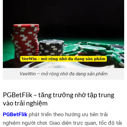
VeeWin – mở rộng nhờ đa dạng sản phẩm
PGBetFlik – tăng trưởng nhờ tập trung
vào trải nghiệm
PGBetFlik
phát triển theo hướng ưu tiên trải
nghiệm người chơi. Giao diện trực quan, tốc độ tải