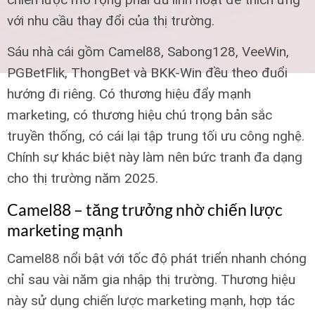
với nhu cầu thay đổi của thị trường.
Sáu nhà cái gồm Camel88, Sabong128, VeeWin,
PGBetFlik, ThongBet và BKK-Win đều theo đuổi
hướng đi riêng. Có thương hiệu đẩy mạnh
marketing, có thương hiệu chú trọng bản sắc
truyền thống, có cái lại tập trung tối ưu công nghệ.
Chính sự khác biệt này làm nên bức tranh đa dạng
cho thị trường năm 2025.
Camel88 – tăng trưởng nhờ chiến lược
marketing mạnh
Camel88 nổi bật với tốc độ phát triển nhanh chóng
chỉ sau vài năm gia nhập thị trường. Thương hiệu
này sử dụng chiến lược marketing mạnh, hợp tác