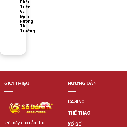
Phát
Triển
Và
Định
Hướng
Thị
Trường
GIỚI THIỆU
HƯỚNG DẪN
CASINO
THỂ THAO
có máy chủ nằm tại
XỔ SỐ