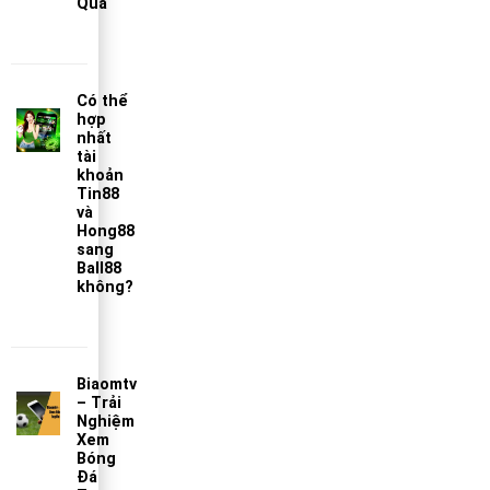
Quả
Có thể
hợp
nhất
tài
khoản
Tin88
và
Hong88
sang
Ball88
không?
Biaomtv
– Trải
Nghiệm
Xem
Bóng
Đá