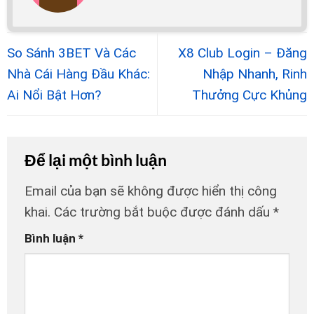
So Sánh 3BET Và Các
X8 Club Login – Đăng
Nhà Cái Hàng Đầu Khác:
Nhập Nhanh, Rinh
Ai Nổi Bật Hơn?
Thưởng Cực Khủng
Để lại một bình luận
Email của bạn sẽ không được hiển thị công
khai.
Các trường bắt buộc được đánh dấu
*
Bình luận
*