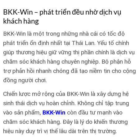
BKK-Win – phát triển đều nhờ dịch vụ
khách hàng
BKK-Win là một trong những nhà cái có tốc độ
phát triển ổn định nhất tại Thái Lan. Yếu tố chính
giúp thương hiệu giữ vững thị phần chính là dịch vụ
chăm sóc khách hàng chuyên nghiệp. Bộ phận hỗ
trợ phản hồi nhanh chóng đã tạo niềm tin cho cộng
đồng người chơi.
Chiến lược mở rộng của BKK-Win là xây dựng hệ
sinh thái dịch vụ hoàn chỉnh. Không chỉ tập trung
v
ào sản phẩm,
BKK-Win
còn đầu tư mạnh vào
chăm sóc khách hàng. Đây là lý do khiến thương
hiệu này duy trì vị thế lâu dài trên thị trường.