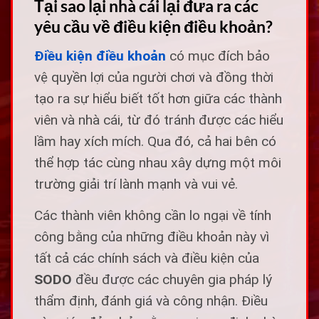
Tại sao lại nhà cái lại đưa ra các
yêu cầu về điều kiện điều khoản?
Điều kiện điều khoản
có mục đích bảo
vệ quyền lợi của người chơi và đồng thời
tạo ra sự hiểu biết tốt hơn giữa các thành
viên và nhà cái, từ đó tránh được các hiểu
lầm hay xích mích. Qua đó, cả hai bên có
thể hợp tác cùng nhau xây dựng một môi
trường giải trí lành mạnh và vui vẻ.
Các thành viên không cần lo ngại về tính
công bằng của những điều khoản này vì
tất cả các chính sách và điều kiện của
SODO
đều được các chuyên gia pháp lý
thẩm định, đánh giá và công nhận. Điều