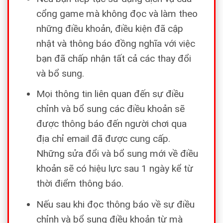
cổng game mà không đọc và làm theo
những điều khoản, điều kiện đã cập
nhật và thông báo đồng nghĩa với việc
bạn đã chấp nhận tất cả các thay đổi
và bổ sung.
Mọi thông tin liên quan đến sự điều
chỉnh và bổ sung các điều khoản sẽ
được thông báo đến người chơi qua
địa chỉ email đã được cung cấp.
Những sửa đổi và bổ sung mới về điều
khoản sẽ có hiệu lực sau 1 ngày kể từ
thời điểm thông báo.
Nếu sau khi đọc thông báo về sự điều
chỉnh và bổ sung điều khoản từ mà