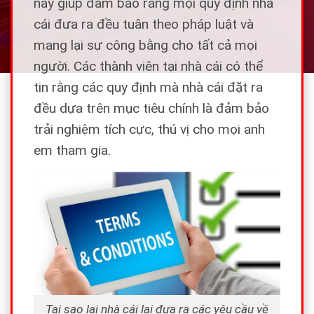
này giúp đảm bảo rằng mọi quy định nhà
cái đưa ra đều tuân theo pháp luật và
mang lại sự công bằng cho tất cả mọi
người. Các thành viên tại nhà cái có thể
tin rằng các quy định mà nhà cái đặt ra
đều dựa trên mục tiêu chính là đảm bảo
trải nghiệm tích cực, thú vị cho mọi anh
em tham gia.
Tại sao lại nhà cái lại đưa ra các yêu cầu về