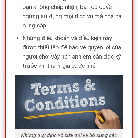
bạn không chấp nhận, bạn có quyền
ngừng sử dụng mọi dịch vụ mà nhà cái
cung cấp.
Những điều khoản và điều kiện này
được thiết lập để bảo vệ quyền lợi của
người chơi vậy nên anh em cần đọc kỹ
trước khi tham gia cược nhé.
Những quy định về sửa đổi và bổ sung các