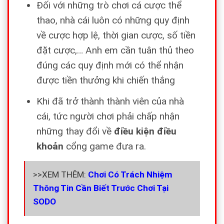
Đối với những trò chơi cá cược thể
thao, nhà cái luôn có những quy định
về cược hợp lệ, thời gian cược, số tiền
đặt cược,… Anh em cần tuân thủ theo
đúng các quy định mới có thể nhận
được tiền thưởng khi chiến thắng
Khi đã trở thành thành viên của nhà
cái, tức người chơi phải chấp nhận
những thay đổi về
điều kiện điều
khoản
cổng game đưa ra
.
>>XEM THÊM:
Chơi Có Trách Nhiệm
Thông Tin Cần Biết Trước Chơi Tại
SODO