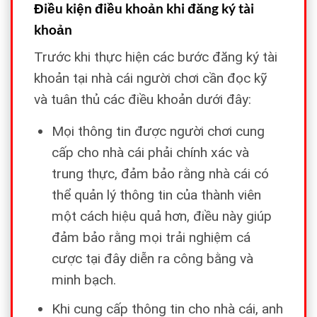
Điều kiện điều khoản khi
đăng ký tài
khoản
Trước khi thực hiện các bước đăng ký tài
khoản tại nhà cái người chơi cần đọc kỹ
và tuân thủ các điều khoản dưới đây:
Mọi thông tin được người chơi cung
cấp cho nhà cái phải chính xác và
trung thực, đảm bảo rằng nhà cái có
thể quản lý thông tin của thành viên
một cách hiệu quả hơn, điều này giúp
đảm bảo rằng mọi trải nghiệm cá
cược tại đây diễn ra công bằng và
minh bạch.
Khi cung cấp thông tin cho nhà cái, anh