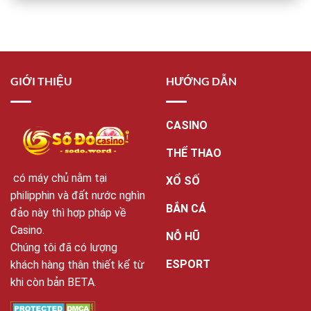
GIỚI THIỆU
HƯỚNG DẪN
CASINO
THỂ THAO
có máy chủ nằm tại
XỔ SỐ
philipphin và đất nước nghìn
BẮN CÁ
đảo này thì hợp pháp về
Casino.
NỖ HŨ
Chúng tôi đã có lượng
ESPORT
khách hàng thân thiết kể từ
khi còn bản BETA.