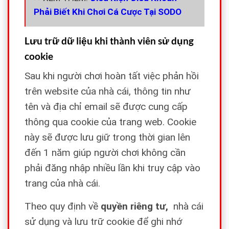
Phải Biết Khi Chơi Cá Cược Tại SODO
Lưu trữ dữ liệu khi thành viên sử dụng
cookie
Sau khi người chơi hoàn tất việc phản hồi
trên website của nhà cái, thông tin như
tên và địa chỉ email sẽ được cung cấp
thông qua cookie của trang web. Cookie
này sẽ được lưu giữ trong thời gian lên
đến 1 năm giúp người chơi không cần
phải đăng nhập nhiều lần khi truy cập vào
trang của nhà cái.
Theo quy định về
quyền riêng tư,
nhà cái
sử dụng và lưu trữ cookie để ghi nhớ