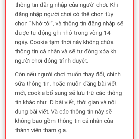
thông tin đăng nhập của người chơi. Khi
đăng nhập người chơi có thể chọn tùy
chọn “Nhớ tôi”, và thông tin đăng nhập sẽ
được tự động ghi nhớ trong vòng 14
ngày. Cookie tạm thời này không chứa
thông tin cá nhân và sẽ tự động xóa khi
người chơi đóng trình duyệt.
Còn nếu người chơi muốn thay đổi, chỉnh
sửa thông tin, hoặc muốn đăng bài viết
mới, cookie bổ sung sẽ lưu trữ các thông
tin khác như ID bài viết, thời gian và nội
dung bài viết. Và các thông tin này sẽ
không bao gồm thông tin cá nhân của
thành viên tham gia.