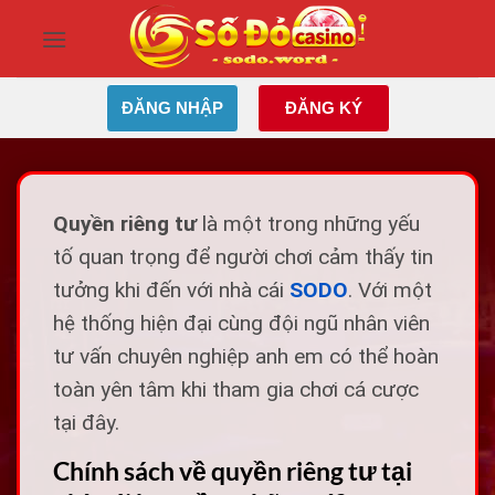
Bỏ
qua
nội
dung
ĐĂNG NHẬP
ĐĂNG KÝ
Quyền riêng tư
là một trong những yếu
tố quan trọng để người chơi cảm thấy tin
tưởng khi đến với nhà cái
SODO
. Với một
hệ thống hiện đại cùng đội ngũ nhân viên
tư vấn chuyên nghiệp anh em có thể hoàn
toàn yên tâm khi tham gia chơi cá cược
tại đây.
Chính sách về quyền riêng tư tại