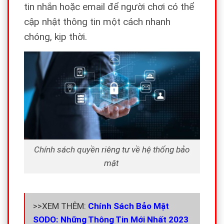
tin nhắn hoặc email để người chơi có thể
cập nhật thông tin một cách nhanh
chóng, kịp thời.
Chính sách quyền riêng tư về hệ thống bảo
mật
>>XEM THÊM:
Chính Sách Bảo Mật
SODO: Những Thông Tin Mới Nhất 2023