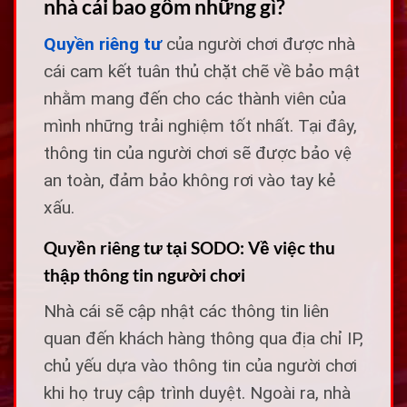
nhà cái bao gồm những gì?
Quyền riêng tư
của người chơi được nhà
cái cam kết tuân thủ chặt chẽ về bảo mật
nhằm mang đến cho các thành viên của
mình những trải nghiệm tốt nhất. Tại đây,
thông tin của người chơi sẽ được bảo vệ
an toàn, đảm bảo không rơi vào tay kẻ
xấu.
Quyền riêng tư tại SODO: Về việc thu
thập thông tin người chơi
Nhà cái sẽ cập nhật các thông tin liên
quan đến khách hàng thông qua địa chỉ IP,
chủ yếu dựa vào thông tin của người chơi
khi họ truy cập trình duyệt. Ngoài ra, nhà